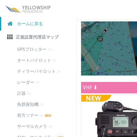
ホームに戻る
正規設置代理店マップ
GPSプロッター
≫
オートパイロット
≫
ティラーパイロット
≫
レーダー
≫
VHF ⬇️
計器
≫
魚群探知機
≫
前方ソナー
≫
NEW
サーマルカメラ
≫