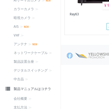
AIサーマルカメラ
≫
NEW
¥ 
カラーカメラ
≫
Ray63
暗視カメラ
≫
AIS
≫
NEW
VHF
≫
アンテナ
≫
NEW
ネットワークケーブル
≫
製品設置台座
≫
デジタルスイッチング
≫
中古品
≫
製品マニュアルはコチラ
会社概要
≫
支払方法
≫